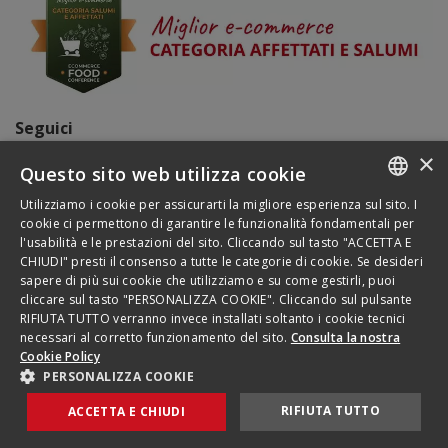
Seguici
×
Questo sito web utilizza cookie
Pagamenti
Utilizziamo i cookie per assicurarti la migliore esperienza sul sito. I
ITALIAN
cookie ci permettono di garantire le funzionalità fondamentali per
l'usabilità e le prestazioni del sito. Cliccando sul tasto "ACCETTA E
ENGLISH
CHIUDI" presti il consenso a tutte le categorie di cookie. Se desideri
sapere di più sui cookie che utilizziamo e su come gestirli, puoi
FRENCH
cliccare sul tasto "PERSONALIZZA COOKIE". Cliccando sul pulsante
RIFIUTA TUTTO verranno invece installati soltanto i cookie tecnici
GERMAN
Condizioni di vendita
|
Condizioni di uso
|
Privacy
|
necessari al corretto funzionamento del sito.
Consulta la nostra
Cookie policy
Cookie Policy
Rovagnati Outlet è un negozio di proprietà Rovagnati S.p.A., con sede
PERSONALIZZA COOKIE
legale a Biassono (MB) in Piazza Paolo Rovagnati, 1 , P.IVA 00682130968
ed è gestito in ogni effetto operativo da B2X S.r.l. con sede in Roma, Via
RIFIUTA TUTTO
ACCETTA E CHIUDI
Coponia, 8, P.IVA 11020591001, PEC b2x@legalmail.it