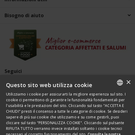
Bisogno di aiuto
Seguici
×
Questo sito web utilizza cookie
Pagamenti
Utilizziamo i cookie per assicurarti la migliore esperienza sul sito. I
ITALIAN
cookie ci permettono di garantire le funzionalità fondamentali per
l'usabilità e le prestazioni del sito. Cliccando sul tasto "ACCETTA E
ENGLISH
CHIUDI" presti il consenso a tutte le categorie di cookie. Se desideri
sapere di più sui cookie che utilizziamo e su come gestirli, puoi
FRENCH
cliccare sul tasto "PERSONALIZZA COOKIE". Cliccando sul pulsante
RIFIUTA TUTTO verranno invece installati soltanto i cookie tecnici
GERMAN
Condizioni di vendita
|
Condizioni di uso
|
Privacy
|
necessari al corretto funzionamento del sito.
Consulta la nostra