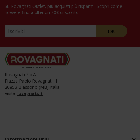
Su Rovagnati Outlet, più acquisti più risparmi. Scopri come
ricevere fino a ulteriori 20€ di sconto.
OK
Rovagnati S.p.A.
Piazza Paolo Rovagnati, 1
20853 Biassono (MB) Italia
​Visita
rovagnati.it
Informazioni utili