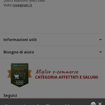
20853 Biassono (MB) Italia
​Visita
rovagnati.it
Informazioni utili
Bisogno di aiuto
Seguici
×