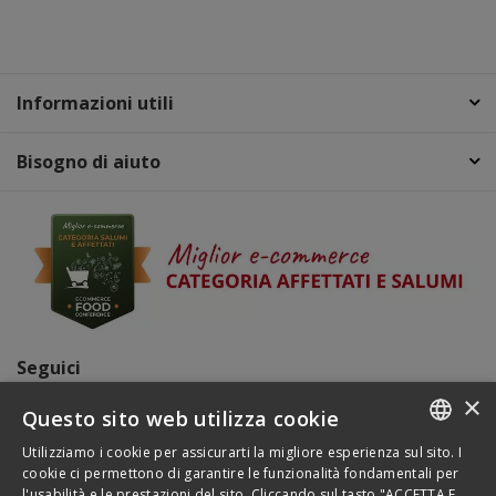
Informazioni utili
Bisogno di aiuto
Seguici
×
Questo sito web utilizza cookie
Pagamenti
Utilizziamo i cookie per assicurarti la migliore esperienza sul sito. I
ITALIAN
cookie ci permettono di garantire le funzionalità fondamentali per
l'usabilità e le prestazioni del sito. Cliccando sul tasto "ACCETTA E