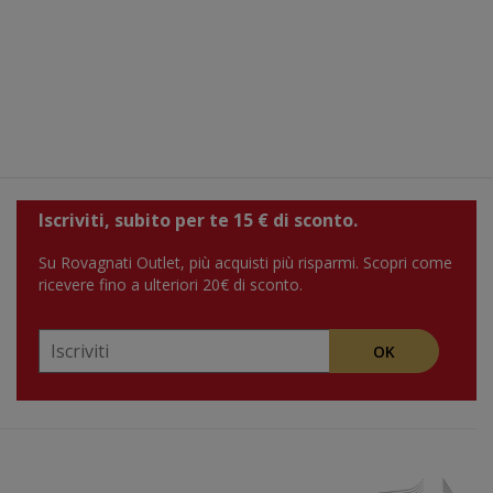
Iscriviti, subito per te 15 € di sconto.
Su Rovagnati Outlet, più acquisti più risparmi. Scopri come
ricevere fino a ulteriori 20€ di sconto.
OK