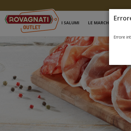
Error
I SALUMI
LE MARCHE
I TR
Errore int