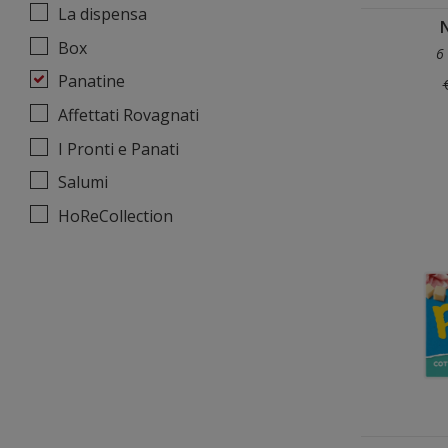
La dispensa
N
Box
6
Panatine
Affettati Rovagnati
I Pronti e Panati
Salumi
HoReCollection