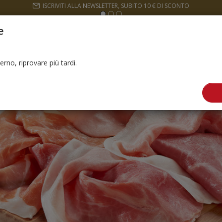
ISCRIVITI ALLA NEWSLETTER, SUBITO 10 € DI SCONTO
e
ANCI
I BOX MISTI
I PRONTI E PANATI
erno, riprovare più tardi.