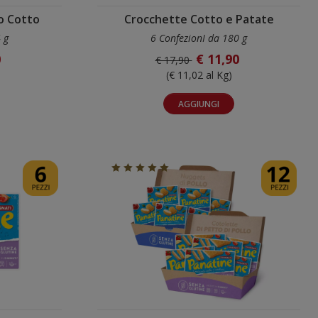
o Cotto
Crocchette Cotto e Patate
 g
6 ConfezionI da 180 g
0
€ 11,90
€ 17,90
(€ 11,02 al Kg)
AGGIUNGI