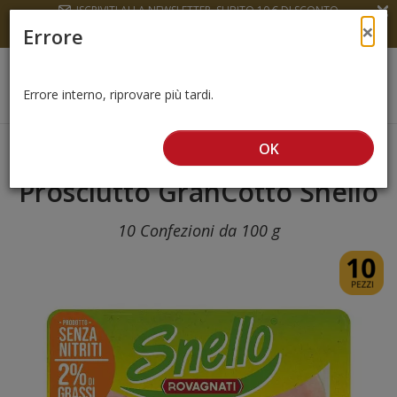
C
ISCRIVITI ALLA NEWSLETTER, SUBITO 10 € DI SCONTO
Ch
×
Errore
Errore interno, riprovare più tardi.
OK
Home
Snello
Prosciutto GranCotto Snello
Prosciutto GranCotto Snello
10 Confezioni da 100 g